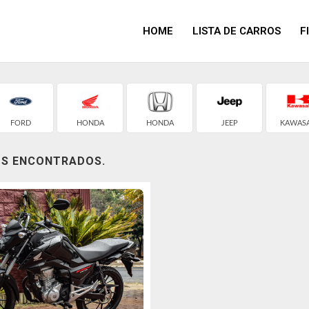
HOME
LISTA DE CARROS
F
FORD
HONDA
HONDA
JEEP
KAWASA
OS ENCONTRADOS.