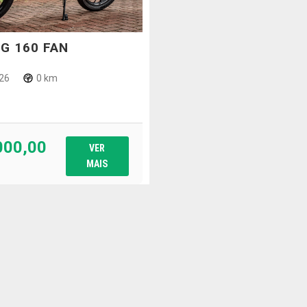
G 160 FAN
26
0 km
000,00
VER
MAIS