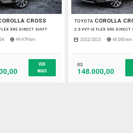
COROLLA CROSS
COROLLA CR
TOYOTA
 FLEX XRE DIRECT SHIFT
2.0 VVT-IE FLEX XRE DIRECT
24
49.979 km
2022/2023
40.000 km
VER
R$
00,00
148.000,00
MAIS