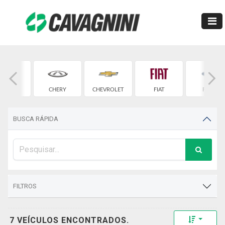
BMW
CHERY
CHEVROLET
FIAT
FORD
BUSCA RÁPIDA
FILTROS
Toggle 
7 VEÍCULOS ENCONTRADOS.