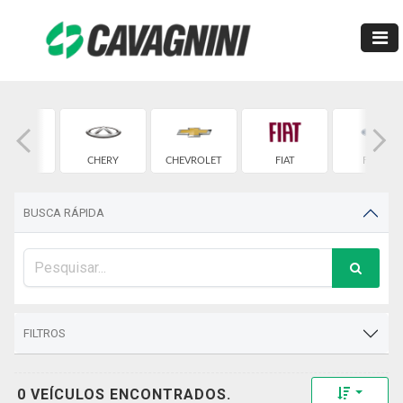
BMW
CHERY
CHEVROLET
FIAT
FORD
BUSCA RÁPIDA
FILTROS
Toggle 
0 VEÍCULOS ENCONTRADOS.