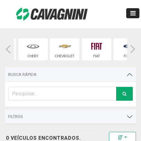
MW
CHERY
CHEVROLET
FIAT
FORD
BUSCA RÁPIDA
FILTROS
Toggle 
0 VEÍCULOS ENCONTRADOS.