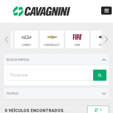
MW
CHERY
CHEVROLET
FIAT
FORD
BUSCA RÁPIDA
FILTROS
Toggle 
0 VEÍCULOS ENCONTRADOS.